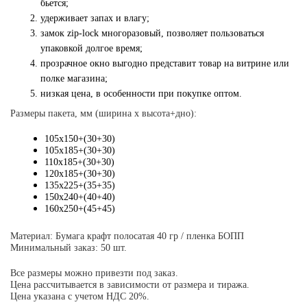
бьется;
удерживает запах и влагу;
замок zip-lock многоразовый, позволяет пользоваться
упаковкой долгое время;
прозрачное окно выгодно представит товар на витрине или
полке магазина;
низкая цена, в особенности при покупке оптом.
Размеры пакета, мм (
ширина х высота+дно):
105х150+(30+30)
105х185+(30+30)
110х185+(30+30)
120х185+(30+30)
135х225+(35+35)
150х240+(40+40)
160х250+(45+45)
Материал: Бумага крафт полосатая 40 гр / пленка БОПП
Минимальный заказ: 50 шт.
Все размеры можно привезти под заказ.
Цена рассчитывается в зависимости от размера и тиража.
Цена указана с учетом НДС 20%.