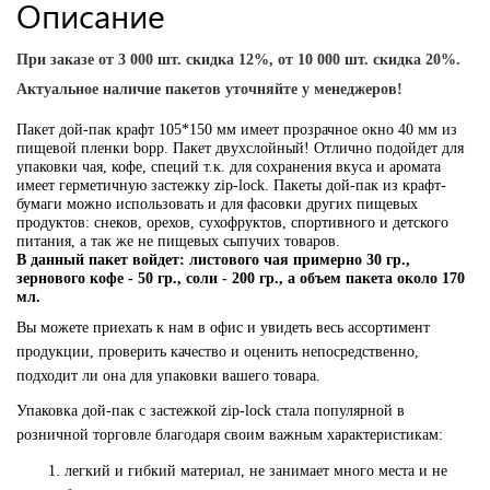
Описание
При заказе от 3 000 шт. скидка 12%, от 10 000 шт. скидка 20%.
Актуальное наличие пакетов уточняйте у менеджеров!
Пакет дой-пак крафт 105*150 мм
имеет прозрачное окно 40 мм из
пищевой пленки bopp. Пакет двухслойный! Отлично подойдет для
упаковки чая,
кофе, специй т.к. для сохранения вкуса и аромата
имеет герметичную застежку zip-lock. Пакеты дой-пак из крафт-
бумаги можно использовать и для фасовки других пищевых
продуктов: снеков, орехов, сухофруктов, спортивного и детского
питания, а так же не пищевых сыпучих товаров.
В данный пакет войдет: листового чая примерно 30 гр.,
зернового кофе - 50 гр., соли - 200 гр., а объем пакета около 170
мл.
Вы можете приехать к нам в офис и увидеть весь ассортимент
продукции, проверить качество и оценить непосредственно,
подходит ли она для упаковки вашего товара.
Упаковка дой-пак с застежкой zip-lock стала популярной в
розничной торговле благодаря своим важным характеристикам:
легкий и гибкий материал, не занимает много места и не